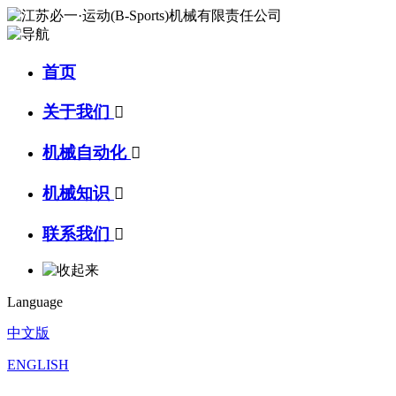
首页
关于我们

机械自动化

机械知识

联系我们

Language
中文版
ENGLISH