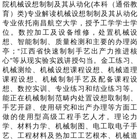
院机械设想制制及其从动化(本科（通俗教
育）类)专业解读机械设想制制及其从动化
专业依托南昌航空大学，授予工学学士学
位。数控加工及设备维修，处置机械设
想、智能制制、质量检测和主要的办理岗
亭；“江西省快速制制手艺出产力推进核
心”等从现实验实践讲授勾当。金工练习、
机械测绘、机械设想课程设想、机械道理
课程设想、机械制制手艺及配备课程设
想、数控实训、专业练习和结业练习等。
能正在机械制制范畴内处置设想取制制、
手艺开辟、使用研究和出产办理等方面工
做的使用型高级工程手艺人才。理论力
学、材料力学、机械制图、电工取电子手
艺、工程材料及热加工工艺根本、机械道