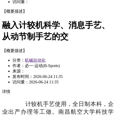
访问量：
【概要描述】
融入计较机科学、消息手艺、
从动节制手艺的交
【概要描述】
分类：
机械自动化
作者：必一·运动(B-Sports)
来源：
发布时间：
2026-06-24 11:35
访问量：
2026-06-24 11:35
详情
计较机手艺使用，全日制本科，企
业出产办理等工做。南昌航空大学科技学