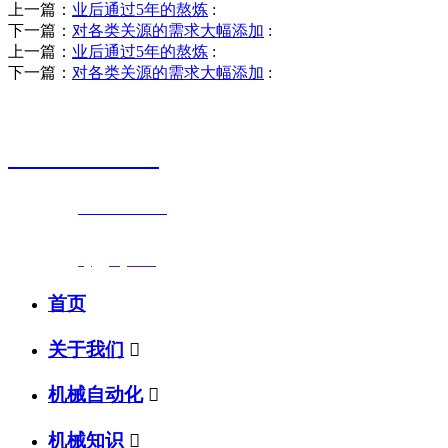
上一篇：
业后通过5年的熬炼
:
下一篇：
对各类关源的需求大幅添加
:
上一篇：
业后通过5年的熬炼
:
下一篇：
对各类关源的需求大幅添加
:
销售热线
0523-87590811
联系电话：
0523-87590811
传真号码：0523-87686463
邮箱地址：
nj@jsnj.com
首页
关于我们

机械自动化

机械知识
