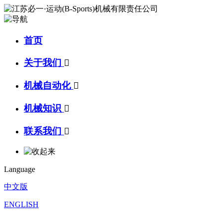
首页
关于我们

机械自动化

机械知识

联系我们

Language
中文版
ENGLISH