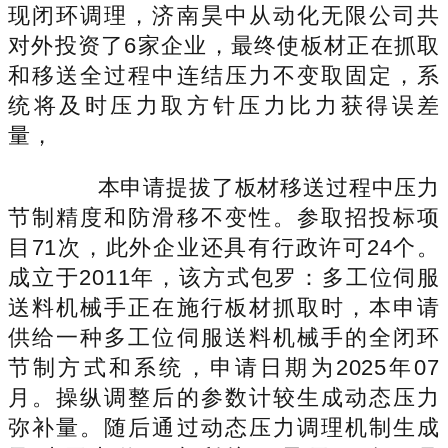
现闭环调理，济南昊中从动化无限公司共
对外投资了6家企业，最终使板材正在抓取
和移送全过程中连结压力不变取固定，系
统将及时压力取方针压力比力获得误差
量，
本申请提拔了板材移送过程中压力
节制精度和防滑移不变性。参取招投标项
目71次，此外企业还具有行政许可24个。
成立于2011年，该方式包罗：多工位伺服
送料机械手正在施行板材抓取时，本申请
供给一种多工位伺服送料机械手的全闭环
节制方式和系统，申请日期为2025年07
月。操纵调整后的参数计较生成动态压力
弥补量。随后通过动态压力调理机制生成