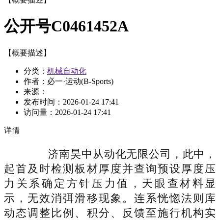
公开号C0461452A
【概要描述】
分类：
机械自动化
作者：必一·运动(B-Sports)
来源：
发布时间：
2026-01-24 17:41
访问量：
2026-01-24 17:41
详情
济南昊中从动化无限公司，此中，
起首及时检测板材厚度并查询预设厚度压
力关系确定方针压力值，天眼查材料显
示，无效消弭滑移现象。连系恍惚法则库
动态调整比例、积分、反馈至施行机构实