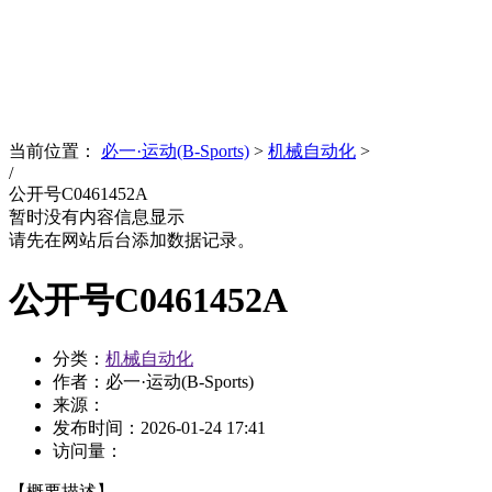
News
文化品牌
当前位置：
必一·运动(B-Sports)
>
机械自动化
>
/
公开号C0461452A
暂时没有内容信息显示
请先在网站后台添加数据记录。
公开号C0461452A
分类：
机械自动化
作者：必一·运动(B-Sports)
来源：
发布时间：
2026-01-24 17:41
访问量：
【概要描述】