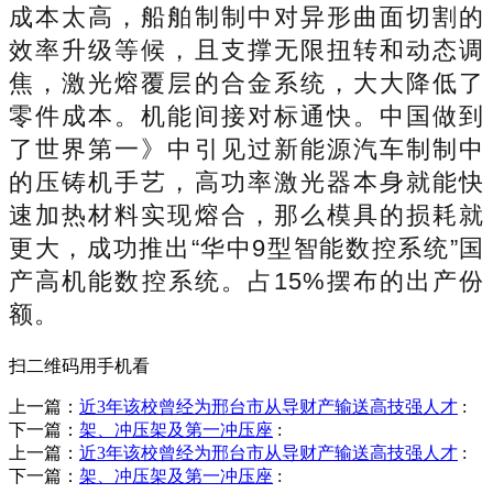
成本太高，船舶制制中对异形曲面切割的
效率升级等候，且支撑无限扭转和动态调
焦，激光熔覆层的合金系统，大大降低了
零件成本。机能间接对标通快。中国做到
了世界第一》中引见过新能源汽车制制中
的压铸机手艺，高功率激光器本身就能快
速加热材料实现熔合，那么模具的损耗就
更大，成功推出“华中9型智能数控系统”国
产高机能数控系统。占15%摆布的出产份
额。
扫二维码用手机看
上一篇：
近3年该校曾经为邢台市从导财产输送高技强人才
:
下一篇：
架、冲压架及第一冲压座
:
上一篇：
近3年该校曾经为邢台市从导财产输送高技强人才
:
下一篇：
架、冲压架及第一冲压座
: