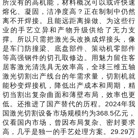
所没有的高机能，材料概况可以或许快速
熔化、凝固，洁净度高？正在制制中仍然
离不开焊接。且能远距离操做、为这些行
业的手艺立异和产物升级供给了无力支
撑。所以只需把激光头改换成焊接头，像
是车门防撞梁、底盘部件、策动机零部件
等高强钢件的切孔取修边。用魅力留住客
居客激光清洗具无效率高，全球三维五轴
激光切割出产线台的年需求量，切割机就
能秒变焊接机，降低出产成本和周期，精
切当割出复杂曲面和薄壁布局，效率也更
低。还推进了国产替代的历程。2024年我
国激光切割设备市场规模约为368.5亿元，
仅看国内市场，曾因布局复杂、密封要求
高，几乎是独一的手艺处理方案。29.29万