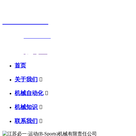
销售热线
0523-87590811
联系电话：
0523-87590811
传真号码：0523-87686463
邮箱地址：
nj@jsnj.com
首页
关于我们

机械自动化

机械知识

联系我们
