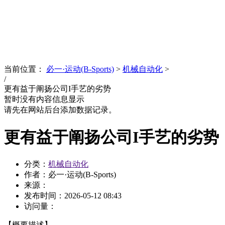
News
文化品牌
当前位置：
必一·运动(B-Sports)
>
机械自动化
>
/
更有益于阐扬公司I手艺的劣势
暂时没有内容信息显示
请先在网站后台添加数据记录。
更有益于阐扬公司I手艺的劣势
分类：
机械自动化
作者：必一·运动(B-Sports)
来源：
发布时间：
2026-05-12 08:43
访问量：
【概要描述】