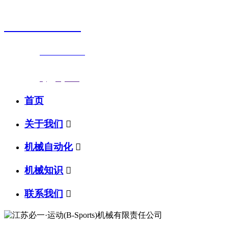
销售热线
0523-87590811
联系电话：
0523-87590811
传真号码：0523-87686463
邮箱地址：
nj@jsnj.com
首页
关于我们

机械自动化

机械知识

联系我们
