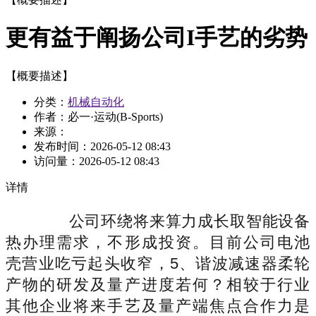
更有益于阐扬公司I手艺的劣势
【概要描述】
分类：
机械自动化
作者：必一·运动(B-Sports)
来源：
发布时间：
2026-05-12 08:43
访问量：
2026-05-12 08:43
详情
公司环绕将来算力成长取智能设备
热办理需求，不形成投资。目前公司电池
壳营业吃亏起头收窄，5、谐波减速器柔轮
产物的研发及量产进度若何？相较于行业
其他企业将来手艺及量产端焦点合作力是