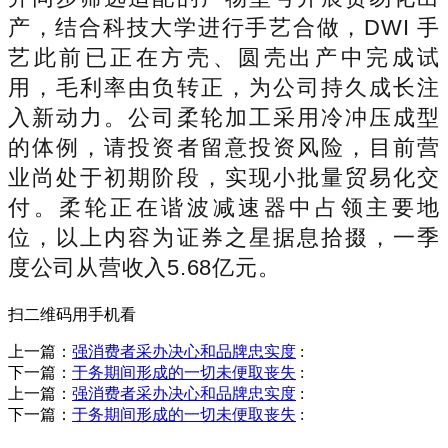
产，结合科技大学进行手艺合做，DWI 手
艺此前已正在方壳、圆壳出产中完成试
用，毛利率由负转正，为公司持久成长注
入新动力。公司柔轮加工采用冷冲压成型
的体例，请投资者留意投资风险，目前营
业尚处于初期阶段，实现小批量贸易化交
付。柔轮正在谐波减速器中占领主要地
位，以上内容为证券之星据息拾掇，一季
度公司从营收入5.68亿元。
扫二维码用手机看
上一篇：
强消费者采办决心和品牌忠实度
:
下一篇：
于务期间形成的一切未便取丧失
:
上一篇：
强消费者采办决心和品牌忠实度
:
下一篇：
于务期间形成的一切未便取丧失
: