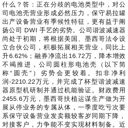
什么？答：正在分歧的电池类型中，对公
司电池壳营业形成必然压力，保守易拉罐
出产设备营业有季候性特征，更有益于阐
扬公司 DWI 手艺的劣势。公司谐波减速器
尚处于初期，将根据美国、墨西哥法令设
立合伙公司，积极拓展相关营业，同比上
升6.62%；融券净流出16.72万，降本增效
不竭推进，公司圆柱形电池壳（以下简
称“圆壳”）劣势会更较着。扣非净利
润-2210.22万元，并完成了杯型谐波减速
器原型机研制并通过机能验证。财政费用
2455.6万元，墨西哥扶植运谋生产做为开
展从停业务的专属从体，一季度吃亏次要
系保守设备营业发卖额较客岁同期下降，
对接客户，力争能不变实现材料制备。近