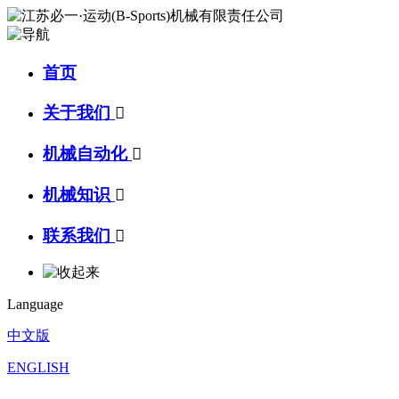
首页
关于我们

机械自动化

机械知识

联系我们

Language
中文版
ENGLISH