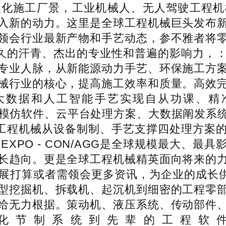
人化施工厂景，工业机械人、无人驾驶工程机
入新的动力。这里是全球工程机械巨头发布
领会行业最新产物和手艺动态，参不雅者将
凭仗其长久的汗青、杰出的专业性和普遍的影响
专业人脉，从新能源动力手艺、环保施工方
械行业的核心，提高施工效率和质量。高效
大数据和人工智能手艺实现自从功课、精
、施工模仿软件、云平台处理方案、大数据阐发
整笼盖了工程机械从设备制制、手艺支撑四处理
XPO - CON/AGG是全球规模最大、
长趋向。更是全球工程机械精英面向将来的
算或者需领会更多资讯，为企业的成长供给手艺
型挖掘机、拆载机、起沉机到细密的工程零
给无力根据。策动机、液压系统、传动部件
化节制系统到先辈的工程软