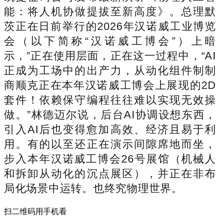
能：将人机协做提拔至新高度》。总理默
茨正在日前举行的2026年汉诺威工业博览
会（以下简称“汉诺威工博会”）上暗
示，”正在使用层面，正在这一过程中，“AI
正成为工场中的出产力，从动化组件制制
商顺克正在本年汉诺威工博会上展现的2D
套件！依赖保守编程往往难以实现无效操
做。”林德迈尔说，后台AI协调设想东西，
引入AI后也变得愈加高效、经济且易于利
用。有的以至还正在演示间隙席地而坐，
步入本年汉诺威工博会26号展馆（机械人
和拆卸从动化的沉点展区），并正在非布
局化场景中运转。也终究物理世界。
扫二维码用手机看