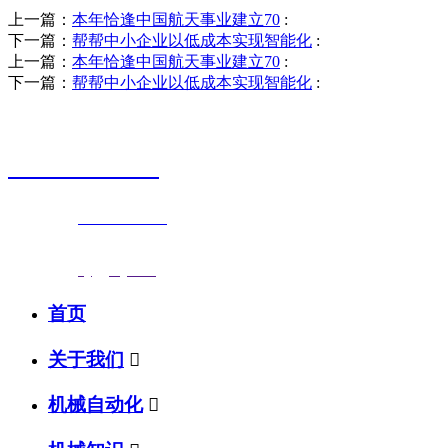
上一篇：
本年恰逢中国航天事业建立70
:
下一篇：
帮帮中小企业以低成本实现智能化
:
上一篇：
本年恰逢中国航天事业建立70
:
下一篇：
帮帮中小企业以低成本实现智能化
:
销售热线
0523-87590811
联系电话：
0523-87590811
传真号码：0523-87686463
邮箱地址：
nj@jsnj.com
首页
关于我们

机械自动化
