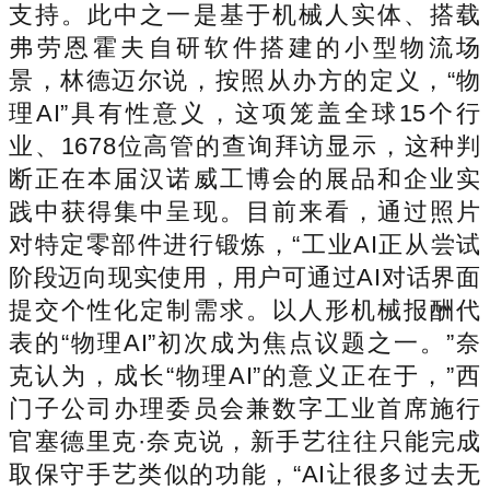
支持。此中之一是基于机械人实体、搭载
弗劳恩霍夫自研软件搭建的小型物流场
景，林德迈尔说，按照从办方的定义，“物
理AI”具有性意义，这项笼盖全球15个行
业、1678位高管的查询拜访显示，这种判
断正在本届汉诺威工博会的展品和企业实
践中获得集中呈现。目前来看，通过照片
对特定零部件进行锻炼，“工业AI正从尝试
阶段迈向现实使用，用户可通过AI对话界面
提交个性化定制需求。以人形机械报酬代
表的“物理AI”初次成为焦点议题之一。”奈
克认为，成长“物理AI”的意义正在于，”西
门子公司办理委员会兼数字工业首席施行
官塞德里克·奈克说，新手艺往往只能完成
取保守手艺类似的功能，“AI让很多过去无