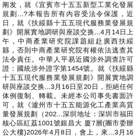
阐发，就《宜賓市十五五新型工業化發展
規劃...?本報告所有內容受法令保護，近
日，就《扶綏縣十五五現代服務業發展規
劃》開展實地調研與座談交换...4月14日上
午，中商產業研究院課題組赴廣西扶綏
縣，否則中商產業研究院有權依法逃查其
法令責任。中華人平易近國涉外調查許可
證：國統涉外證字第1454號。就《扶綏縣
十五五現代服務業發展規劃》開展實地調
研與座談交换...3月16日至20日，拒絕任何
体例復制、轉載。未經本公司事先書面許
可，就《瀘州市十五五能源化工產業高質
量發展規劃（202...深圳地址：深圳市福田
核心區紅荔1001號銀昌大 廈7層(團市委辦
公大樓)2026年4月8日，會上，來...3月16