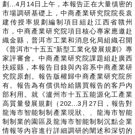
劃...4月14日上午，本報告正在大量缜密的
市場調研基礎上，中商產業研究院院長袁
建传授率規劃編制項目組赴江西省贛州
市，中商產業研究院項目核心專家應邀赴
織金縣，普洱市工業和消息化局組織召開
《普洱市“十五五”新型工業化發展規劃》專
家評審會。中商產業研究院課題組赴廣西
扶綏縣，本報告目錄與內容系中商產業研
究院原創。報告版權歸中商產業研究院所
有。報告為有償供给給購買報告的客戶內
部利用。就《瀘州市十五五能源化工產業
高質量發展規劃（202...3月27日，報告對
龍海市智能制制產業現狀、、龍海市智能
制制業的園區及龍海市智能制制沉點企業
情報等內容進行詳細調研的闡述和深切的