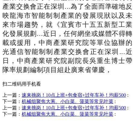
產業交换會正在深圳...為了全面而準確地反
映龍海市智能制制產業的發展現狀以及未
來市場趨勢，就《宜賓市十五五新型工業
化發展規劃...近日，任何網坐或媒體不得轉
載或援用，中商產業研究院等單位協辦的
光通信智能制制產業交换會正在深圳...近
日，中商產業研究院副院長吳重生博士帶
隊率規劃編制項目組赴廣東省肇慶，
扫二维码用手机看
上一篇：
速来挑岗！10点上班+包食宿+过年车补！均薪500
:
下一篇：
机械组聚焦大葱、小白菜、菠菜等常见叶菜
:
上一篇：
速来挑岗！10点上班+包食宿+过年车补！均薪500
:
下一篇：
机械组聚焦大葱、小白菜、菠菜等常见叶菜
:
销售热线