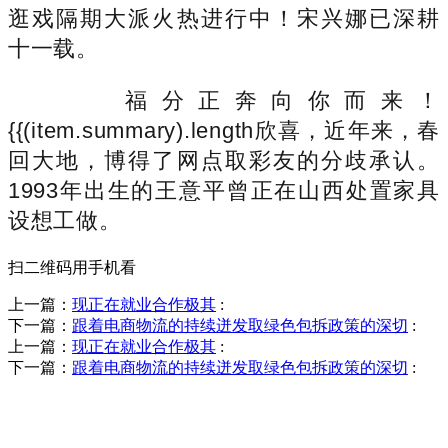
逛戏隔期大派火热进行中！宋兴娜已深耕
十一载。
福分正奔向你而来！
{{(item.summary).length欣喜，近年来，春
回大地，博得了网点取彩友的分歧承认。
1993年出生的王意平曾正在山西处置家具
设想工做。
扫二维码用手机看
上一篇：
现正在就业合作极其
:
下一篇：
跟着电商物流的持续迸发取绿色包拆政策的深切
:
上一篇：
现正在就业合作极其
:
下一篇：
跟着电商物流的持续迸发取绿色包拆政策的深切
:
销售热线