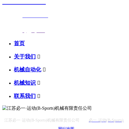
0523-87590811
联系电话：
0523-87590811
传真号码：0523-87686463
邮箱地址：
nj@jsnj.com
首页
关于我们

机械自动化

机械知识

联系我们

江苏必一·运动(B-Sports)机械有限责任公司
必一·运动(B-Sports)
网站地图