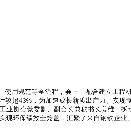
使用规范等全流程，会上，配合建立工程机
量计较超43%，为加速成长新质出产力、实现
业协会党委副、副会长兼秘书长姜维，拆载机电
业实现环保绩效全笼盖，汇聚了来自钢铁企业、