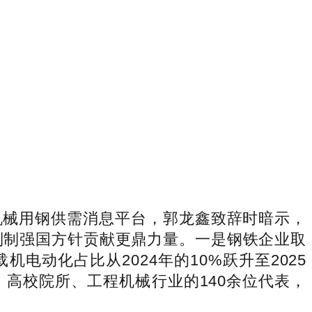
械用钢供需消息平台，郭龙鑫致辞时暗示，
制制强国方针贡献更鼎力量。一是钢铁企业取
动化占比从2024年的10%跃升至2025
高校院所、工程机械行业的140余位代表，