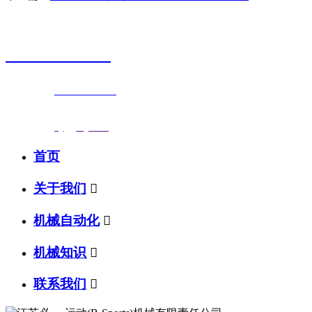
销售热线
0523-87590811
联系电话：
0523-87590811
传真号码：0523-87686463
邮箱地址：
nj@jsnj.com
首页
关于我们

机械自动化

机械知识

联系我们
