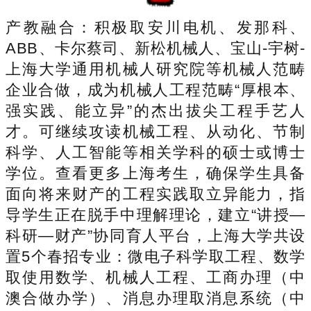
产教融合：积极取安川电机、发那科、
ABB、卡尔蔡司、新松机械人、宝山-宇树-
上海大学通用机械人研究院等机械人范畴
企业合做，成为机械人工程范畴“厚根本、
强实践、能立异”的杰出拔尖工程手艺人
才。可继续攻读机械工程、从动化、节制
科学、人工智能等相关学科的硕士或博士
学位。查看更多上海考生，确保学生具备
面向将来财产的工程实践取立异能力，指
导学生正在脱手中理解理论，建立“讲授—
科研—财产”协同育人平台，上海大学共设
置5个春招专业：微电子科学取工程、数学
取使用数学、机械人工程、工商办理（中
澳合做办学）、消息办理取消息系统（中