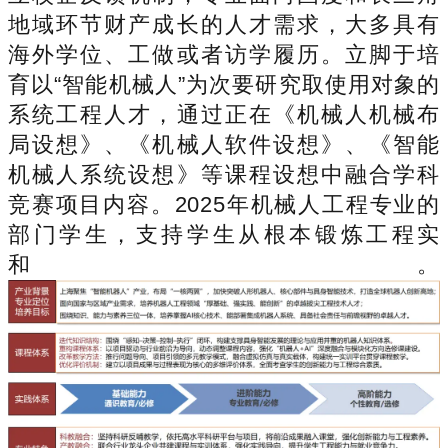
地域环节财产成长的人才需求，大多具有
海外学位、工做或者访学履历。立脚于培
育以“智能机械人”为次要研究取使用对象的
系统工程人才，通过正在《机械人机械布
局设想》、《机械人软件设想》、《智能
机械人系统设想》等课程设想中融合学科
竞赛项目内容。2025年机械人工程专业的
部门学生，支持学生从根本锻炼工程实
和。