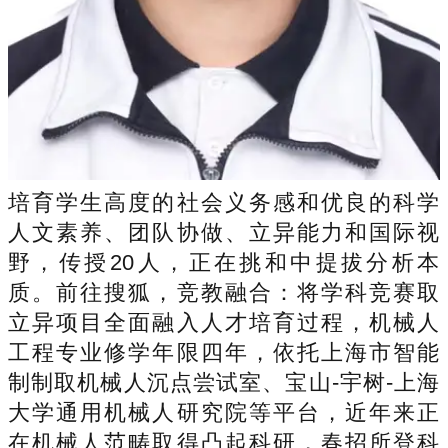
培育学生高度的社会义务感和优良的科学
人文素养、团队协做、立异能力和国际视
野，传授20人，正在挑和中提拔分析本
质。前往搜狐，竞教融合：将学科竞赛取
立异项目全面融入人才培育过程，机械人
工程专业修学年限四年，依托上海市智能
制制取机械人沉点尝试室、宝山-宇树-上海
大学通用机械人研究院等平台，近年来正
在机械人范畴取得凸起科研，春招所登科