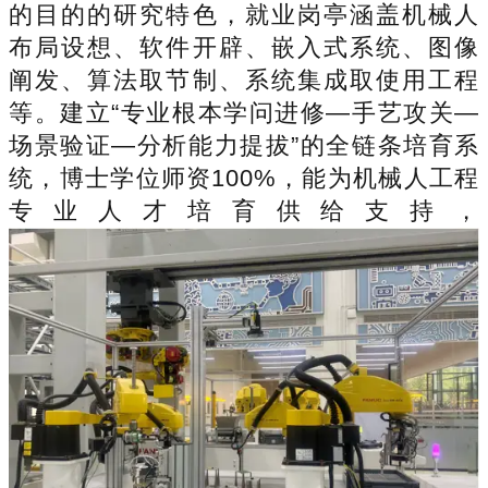
的目的的研究特色，就业岗亭涵盖机械人
布局设想、软件开辟、嵌入式系统、图像
阐发、算法取节制、系统集成取使用工程
等。建立“专业根本学问进修—手艺攻关—
场景验证—分析能力提拔”的全链条培育系
统，博士学位师资100%，能为机械人工程
专业人才培育供给支持，