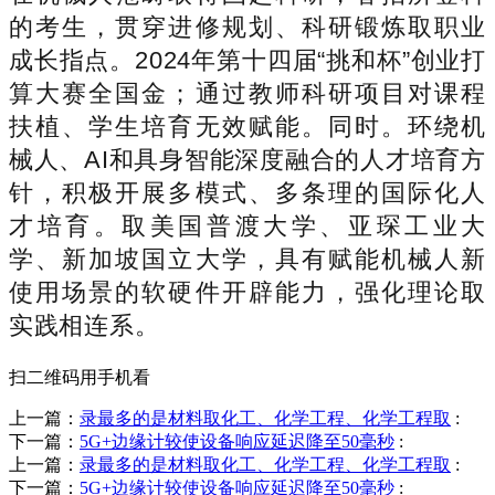
的考生，贯穿进修规划、科研锻炼取职业
成长指点。2024年第十四届“挑和杯”创业打
算大赛全国金；通过教师科研项目对课程
扶植、学生培育无效赋能。同时。环绕机
械人、AI和具身智能深度融合的人才培育方
针，积极开展多模式、多条理的国际化人
才培育。取美国普渡大学、亚琛工业大
学、新加坡国立大学，具有赋能机械人新
使用场景的软硬件开辟能力，强化理论取
实践相连系。
扫二维码用手机看
上一篇：
录最多的是材料取化工、化学工程、化学工程取
:
下一篇：
5G+边缘计较使设备响应延迟降至50毫秒
:
上一篇：
录最多的是材料取化工、化学工程、化学工程取
:
下一篇：
5G+边缘计较使设备响应延迟降至50毫秒
: