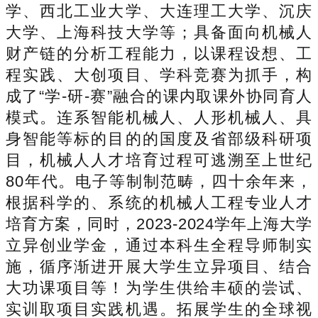
学、西北工业大学、大连理工大学、沉庆
大学、上海科技大学等；具备面向机械人
财产链的分析工程能力，以课程设想、工
程实践、大创项目、学科竞赛为抓手，构
成了“学-研-赛”融合的课内取课外协同育人
模式。连系智能机械人、人形机械人、具
身智能等标的目的的国度及省部级科研项
目，机械人人才培育过程可逃溯至上世纪
80年代。电子等制制范畴，四十余年来，
根据科学的、系统的机械人工程专业人才
培育方案，同时，2023-2024学年上海大学
立异创业学金，通过本科生全程导师制实
施，循序渐进开展大学生立异项目、结合
大功课项目等！为学生供给丰硕的尝试、
实训取项目实践机遇。拓展学生的全球视