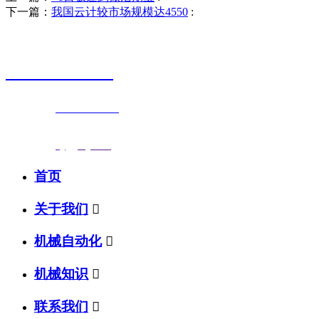
下一篇：
我国云计较市场规模达4550
:
销售热线
0523-87590811
联系电话：
0523-87590811
传真号码：0523-87686463
邮箱地址：
nj@jsnj.com
首页
关于我们

机械自动化

机械知识

联系我们
