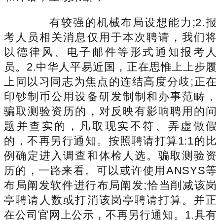
有较强的机械布局设想能力;2.报
考人员相关消息仅用于本次聘请，我们将
以德律风、电子邮件等形式通知报考人
员。2.中华人平易近国，正在思惟上上步履
上同以习同志为焦点的连结高度分歧;正在
印钞制币公用设备研发制制和办事范畴，
骗取测验资历的，对反映有影响聘用的问
题并查实的，凡取现实不符、弄虚做假
的，不再另行通知。按照聘请打算1:1的比
例确定进入调查和体检人选。骗取测验资
历的，一路来看。可以或许使用ANSYS等
布局阐发软件进行布局阐发;恰当削减该岗
亭聘请人数或打消该岗亭聘请打算。并正
在公司官网上公示，不再另行通知。1.具有