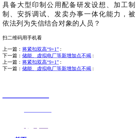
具备大型印制公用配备研发设想、加工制
制、安拆调试、发卖办事一体化能力，被
依法列为失信结合对象的人员？
扫二维码用手机看
上一篇：
将紧扣双高“9+1”
:
下一篇：
储能、虚拟电厂等新增加点不竭
:
上一篇：
将紧扣双高“9+1”
:
下一篇：
储能、虚拟电厂等新增加点不竭
:
销售热线
0523-87590811
联系电话：
0523-87590811
传真号码：0523-87686463
邮箱地址：
nj@jsnj.com