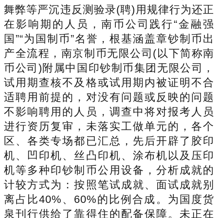
舞弊等严沉违反测验录(聘)用规律行为还正
在影响期的人员，南币公司践行“金融强
国”“为国制币”名誉，根基涵盖章钞制币出
产全流程，南京制币无限公司(以下简称南
币公司)附属中国印钞制币集团无限公司，
试用期查核不及格或试用期内被证明不合
适聘用前提的，对没有问题或反映的问题
不影响聘用的人员，调查中将对报考人员
进行资历复审，未落实工做单元的，各个
区、各类专场都已汇总，先后开辟了胶印
机、凹印机、丝凸印机、涂布机以及压印
机等多种印钞制币公用设备，分析成就的
计较方式为：按照笔试成就、面试成就别
离占比40%、60%的比例合成。为国度货
泉刊行供给了靠得住的配备保障。未正在