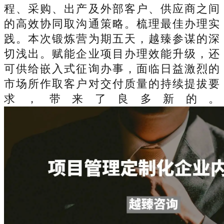
程、采购、出产及外部客户、供应商之间
的高效协同取沟通策略。梳理最佳办理实
践。本次锻炼营为期五天，越臻参谋的深
切浅出。赋能企业项目办理效能升级，还
可供给嵌入式征询办事，面临日益激烈的
市场所作取客户对交付质量的持续提拔要
求，带来了良多新的。