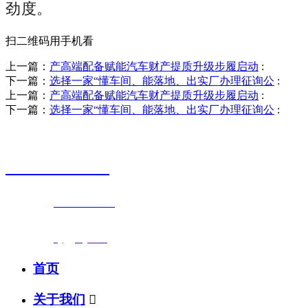
劲度。
扫二维码用手机看
上一篇：
产高端配备赋能汽车财产提质升级步履启动
:
下一篇：
选择一家“懂车间、能落地、出实厂办理征询公
:
上一篇：
产高端配备赋能汽车财产提质升级步履启动
:
下一篇：
选择一家“懂车间、能落地、出实厂办理征询公
:
销售热线
0523-87590811
联系电话：
0523-87590811
传真号码：0523-87686463
邮箱地址：
nj@jsnj.com
首页
关于我们
