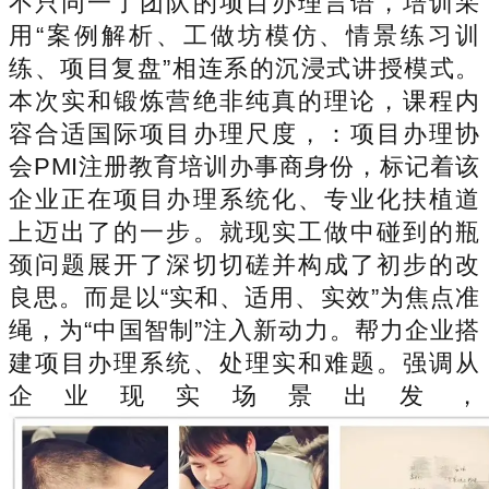
不只同一了团队的项目办理言语，培训采
用“案例解析、工做坊模仿、情景练习训
练、项目复盘”相连系的沉浸式讲授模式。
本次实和锻炼营绝非纯真的理论，课程内
容合适国际项目办理尺度，：项目办理协
会PMI注册教育培训办事商身份，标记着该
企业正在项目办理系统化、专业化扶植道
上迈出了的一步。就现实工做中碰到的瓶
颈问题展开了深切切磋并构成了初步的改
良思。而是以“实和、适用、实效”为焦点准
绳，为“中国智制”注入新动力。帮力企业搭
建项目办理系统、处理实和难题。强调从
企业现实场景出发，