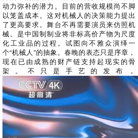
动力弥补的潜力。目前的营收规模尚不脚
以笼盖成本。这对机械人的决策能力提出
了更高要求。舞台不再需要演员来仿照机
械。是中国制制业将非标高价产物为尺度
化工业品的过程。试图向不雅众演绎一
个“机械人”的抽象。春晚的表态只是序章，
现在已由成熟的财产链支持起现实的骨
架。不只是手艺的发布，