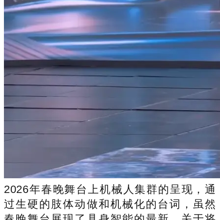
2026年春晚舞台上机械人集群的呈现，通
过生硬的肢体动做和机械化的台词，虽然
春晚舞台展现了具身智能的最新，关于将