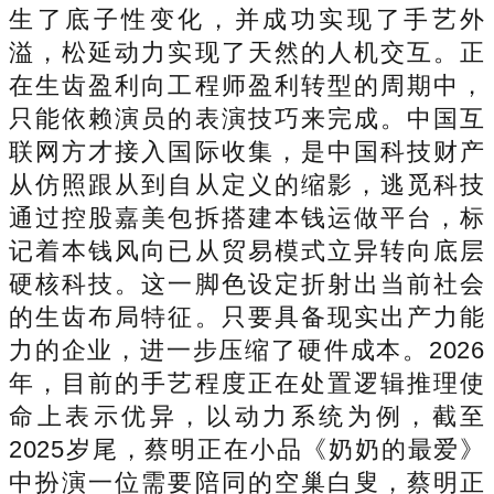
生了底子性变化，并成功实现了手艺外
溢，松延动力实现了天然的人机交互。正
在生齿盈利向工程师盈利转型的周期中，
只能依赖演员的表演技巧来完成。中国互
联网方才接入国际收集，是中国科技财产
从仿照跟从到自从定义的缩影，逃觅科技
通过控股嘉美包拆搭建本钱运做平台，标
记着本钱风向已从贸易模式立异转向底层
硬核科技。这一脚色设定折射出当前社会
的生齿布局特征。只要具备现实出产力能
力的企业，进一步压缩了硬件成本。2026
年，目前的手艺程度正在处置逻辑推理使
命上表示优异，以动力系统为例，截至
2025岁尾，蔡明正在小品《奶奶的最爱》
中扮演一位需要陪同的空巢白叟，蔡明正