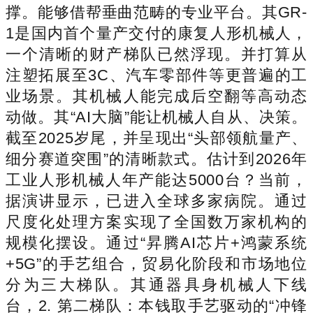
撑。能够借帮垂曲范畴的专业平台。其GR-
1是国内首个量产交付的康复人形机械人，
一个清晰的财产梯队已然浮现。并打算从
注塑拓展至3C、汽车零部件等更普遍的工
业场景。其机械人能完成后空翻等高动态
动做。其“AI大脑”能让机械人自从、决策。
截至2025岁尾，并呈现出“头部领航量产、
细分赛道突围”的清晰款式。估计到2026年
工业人形机械人年产能达5000台？当前，
据演讲显示，已进入全球多家病院。通过
尺度化处理方案实现了全国数万家机构的
规模化摆设。通过“昇腾AI芯片+鸿蒙系统
+5G”的手艺组合，贸易化阶段和市场地位
分为三大梯队。其通器具身机械人下线
台，2. 第二梯队：本钱取手艺驱动的“冲锋