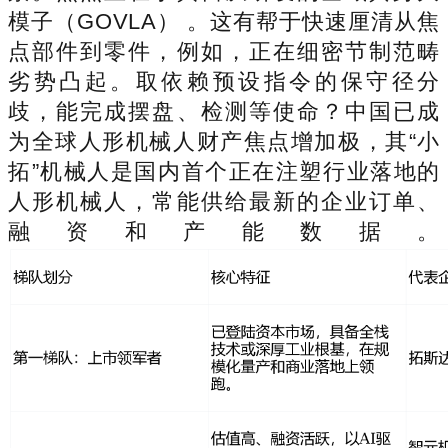
模子（GOVLA） 。这有帮于快速厘清从焦
点部件到零件，例如，正在细密节制范畴
劣势凸起。取依赖预设指令的保守径分
歧，能完成摆盘、检测等使命？中国已成
为全球人形机械人财产焦点增加极，其“小
拓”机械人是国内首个正在注塑行业落地的
人形机械人，常能供给最新的企业订单、
融资和产能数据。