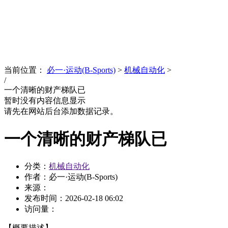
News
文化品牌
当前位置：
必一·运动(B-Sports)
>
机械自动化
>
/
一个清晰的财产梯队已
暂时没有内容信息显示
请先在网站后台添加数据记录。
一个清晰的财产梯队已
分类：
机械自动化
作者：必一·运动(B-Sports)
来源：
发布时间：
2026-02-18 06:02
访问量：
【概要描述】