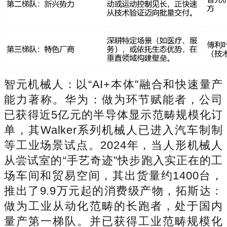
智元机械人：以“AI+本体”融合和快速量产
能力著称。华为：做为环节赋能者，公司
已获得近5亿元的半导体显示范畴规模化订
单，其Walker系列机械人已进入汽车制制
等工业场景试点。2024年，当人形机械人
从尝试室的“手艺奇迹”快步跑入实正在的工
场车间和贸易空间，其出货量约1400台，
推出了9.9万元起的消费级产物，拓斯达：
做为工业从动化范畴的长跑者，处于国内
量产第一梯队。并已获得工业范畴规模化