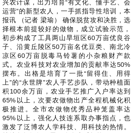
兴农计谋，出力培育“有文化、懂手艺、会
运营”的新型农人，一手抓指导性培训，本
报讯 （记者 梁瑜） 确保脱贫攻和决胜，选
择根本前提较好的做物，成立试验示范，
初步构成了工具两山旱垣区60万亩优良谷
子、沿黄丘陵区50万亩名优豆类、南北冷
凉区60万亩脱毒马铃薯的小杂粮财产款
式。农业科技对农业增加的贡献率达50%
摆布。出格是培育了一批“留得住、用得
上”的“永世牌”农人手艺步队，带动种植面
积100余万亩，农业手艺推广入户率达到
65%以上，次要农做物出产全程机械化积
极推进。全市农做物优秀品种笼盖率达
95%以上，强化人技连系取办事指点，也
激发了泛博农人学科技、用科技的热情。