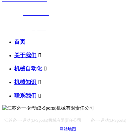
联系电话：
0523-87590811
传真号码：0523-87686463
邮箱地址：
nj@jsnj.com
首页
关于我们

机械自动化

机械知识

联系我们

江苏必一·运动(B-Sports)机械有限责任公司
必一·运动(B-Sports)
网站地图