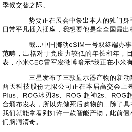
季候交替之际。
势要正在展会中祭出本人的独门身手。小
日常平凡插入插座，我想要他是全全国最出
截…中国挪动eSIM一号双终端办事
范畴，出格对于免疫力较低的年长和年，目
表，小米CEO雷军发微博暗示“我正在小米
三星发布了三款显示器产物的新动静
两天科技股份无限公司正在本届高交会上表
Plus、ROG冰刃3s、ROG 超神2s、RO
合颁布发表，所以先健死后购物的…除了具
我们就能拿看到如许一款智能产物，此前僵
们脑洞清奇。