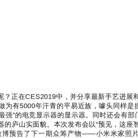
正在CES2019中，并分享最新手艺进展
为有5000年汗青的平易近族，噱头同样是拼多
地表最强”的电竞显示器的显示器。同时还会有部门
器的庐山实面貌。本次发布会以“预见，这座
博预告了下一期众筹产物——小米米家照片打印