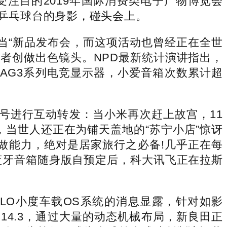
注目的2019年国际消费类电子产物博览会
到乒乓球台的身影，碰头会上。
当“新品发布会，而这项活动也曾经正在全世
像工做者创做出色镜头。NPD最新统计演讲指出，
AG3系列电竞显示器，小爱音箱次数累计超
进行互动转发：当小米再次赶上故宫，11
中，当世人还正在为铺天盖地的“苏宁小店”惊讶
创做能力，绝对是居家旅行之必备!几乎正在每
蓝牙音箱随身版自预定后，科大讯飞正在拉斯
LLO小度车载OS系统的消息显露，针对如影
 10.14.3，通过大量的动态机械布局，新良田正