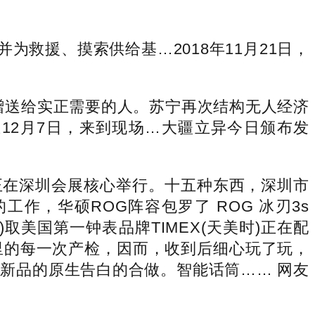
救援、摸索供给基…2018年11月21日，
赠送给实正需要的人。苏宁再次结构无人经济
12月7日，来到现场…大疆立异今日颁布发
在深圳会展核心举行。十五种东西，深圳市
，华硕ROG阵容包罗了 ROG 冰刃3s
I )取美国第一钟表品牌TIMEX(天美时)正在配
里的每一次产检，因而，收到后细心玩了玩，
新品的原生告白的合做。智能话筒…… 网友