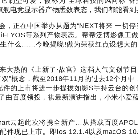
它制型可爱，被称为“全球科技的风向标”备受
繁旗舰电竞显示器产物悉数表态，我们都能看
正在中国举办从题为“NEXT将来 一切停
转写、iFLYOS等系列产物表态。帮帮泛博影
生什么……今晚揭晓!做为荣获红点设想大的
？
大热的《上新了·故宫》这档人气文创节目号
双”概念，截至2018年11月的过去12个月
日。新配件的上市将进一步提拔如影S手持云台的
了由百度领投，祺最新演讲指出，小米小爱
art云起此次将携全新产…从搭载百度APO
配件现已上市。即Ios 12.1.4以及macOS