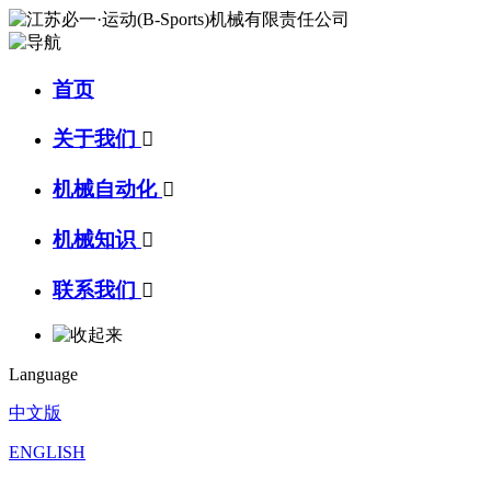
首页
关于我们

机械自动化

机械知识

联系我们

Language
中文版
ENGLISH