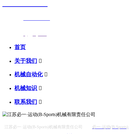
0523-87590811
联系电话：
0523-87590811
传真号码：0523-87686463
邮箱地址：
nj@jsnj.com
首页
关于我们

机械自动化

机械知识

联系我们

江苏必一·运动(B-Sports)机械有限责任公司
必一·运动(B-Sports)