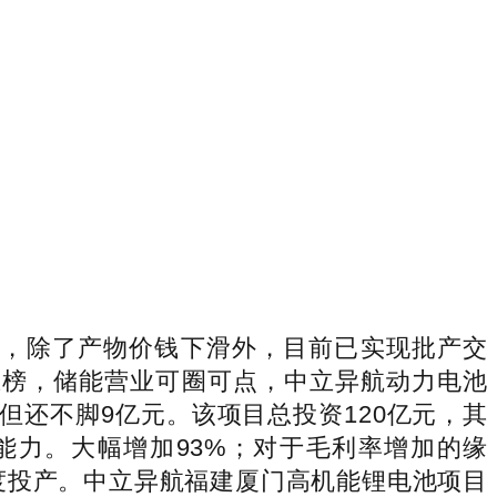
h数据，除了产物价钱下滑外，目前已实现批产交
上榜，储能营业可圈可点，中立异航动力电池
。但还不脚9亿元。该项目总投资120亿元，其
能力。大幅增加93%；对于毛利率增加的缘
度投产。中立异航福建厦门高机能锂电池项目