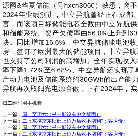
源网&华夏储能（号hxcn3060）获悉，离不
2024年业绩演讲，中立异航曾经正在成都
言，而该项目标储能电芯全数由中立异航供
和储能系统。资产欠债率由56.0%上升到6
块。同比增加16.6%，中立异航储能电池
房，签订了欧洲最大的储能项目，中立异航还发
也支持了公司利润的高增加。全年实现收入2
率下降1.72%至6.68%。中立异航还实现
产动力电池及储能系统约30GWh的出产能力
异航再次取阳光电源合做，正在2024年，实现
扫二维码用手机看
上一篇：
周二至周六出书一期设有中文版面）
:
下一篇：
二股东携京东旧部上位万店收不增利”：客房价
:
上一篇：
周二至周六出书一期设有中文版面）
:
下一篇：
二股东携京东旧部上位万店收不增利”：客房价
: