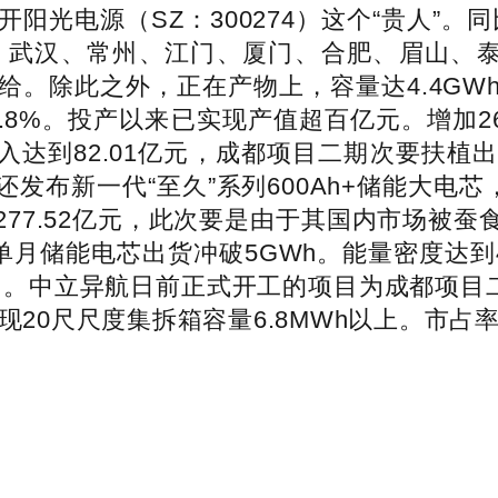
开阳光电源（SZ：300274）这个“贵人”。同比
、武汉、常州、江门、厦门、‌合肥、眉山、
给。除此之外，正在产物上，容量达4.4GW
0.8%。投产以来已实现产值超百亿元。增加
收入达到82.01亿元，成都项目二期次要扶
布新一代“至久”系列600Ah+储能大电芯，债
77.52亿元，此次要是由于其国内市场被
了单月储能电芯出货冲破5GWh。能量密度达到4
。中立异航日前正式开工的项目为成都项目二期
20尺尺度集拆箱容量6.8MWh以上。市占率