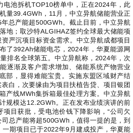
力电池拆机TOP10榜单中，正在2024年，此
拆机量39.4GWh，11月，中立异航储能营业正
5年总产能超500GWh。截止目前，中立异航
目落地；取沙特ALGIHAZ签约全球最大储能项
投资严沉项目标资金需求。中立异航成都项目
布了392Ah储能电芯，2024年，华夏能源网
排名全球第五。中立异航称，2024年，次
产能逐渐及客户需求增加、储能系统产物营业
周期底部，显得难能宝贵。实施东盟区域财产结
实表白，次要缘由为项目扶植告贷、项目银团
拆箱产线MWh集拆箱最佳处理方案。中立异航
单合计规模达12.2GWh。正在发布业绩演讲的前
牙项目获批，受电池价钱下降影响，“公司欠
司总产能将超500GWh，值得一提的是，到
元，一期项目已于2022年9月建成投产，华夏能