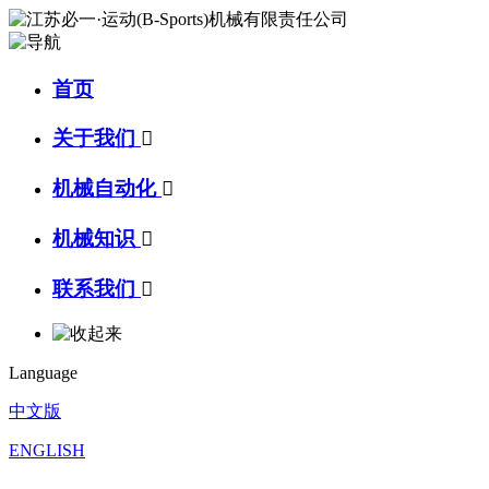
首页
关于我们

机械自动化

机械知识

联系我们

Language
中文版
ENGLISH