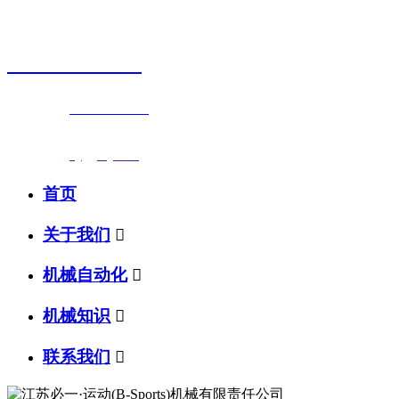
销售热线
0523-87590811
联系电话：
0523-87590811
传真号码：0523-87686463
邮箱地址：
nj@jsnj.com
首页
关于我们

机械自动化

机械知识

联系我们
