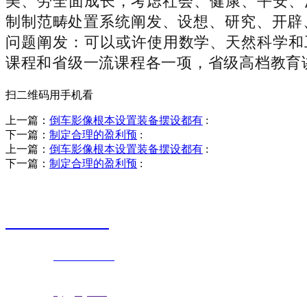
美、劳全面成长，考虑社会、健康、平安、法
制制范畴处置系统阐发、设想、研究、开辟、
问题阐发：可以或许使用数学、天然科学和
课程和省级一流课程各一项，省级高档教育
扫二维码用手机看
上一篇：
倒车影像根本设置装备摆设都有
:
下一篇：
制定合理的盈利预
:
上一篇：
倒车影像根本设置装备摆设都有
:
下一篇：
制定合理的盈利预
:
销售热线
0523-87590811
联系电话：
0523-87590811
传真号码：0523-87686463
邮箱地址：
nj@jsnj.com