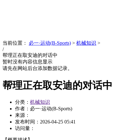
News
文化品牌
当前位置：
必一·运动(B-Sports)
>
机械知识
>
/
帮理正在取安迪的对话中
暂时没有内容信息显示
请先在网站后台添加数据记录。
帮理正在取安迪的对话中
分类：
机械知识
作者：必一·运动(B-Sports)
来源：
发布时间：
2026-04-25 05:41
访问量：
【概要描述】