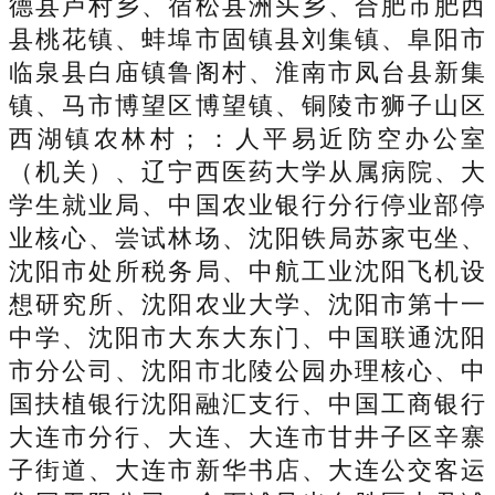
德县卢村乡、宿松县洲头乡、合肥市肥西
县桃花镇、蚌埠市固镇县刘集镇、阜阳市
临泉县白庙镇鲁阁村、淮南市凤台县新集
镇、马市博望区博望镇、铜陵市狮子山区
西湖镇农林村；：人平易近防空办公室
（机关）、辽宁西医药大学从属病院、大
学生就业局、中国农业银行分行停业部停
业核心、尝试林场、沈阳铁局苏家屯坐、
沈阳市处所税务局、中航工业沈阳飞机设
想研究所、沈阳农业大学、沈阳市第十一
中学、沈阳市大东大东门、中国联通沈阳
市分公司、沈阳市北陵公园办理核心、中
国扶植银行沈阳融汇支行、中国工商银行
大连市分行、大连、大连市甘井子区辛寨
子街道、大连市新华书店、大连公交客运