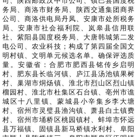
司、陕西邮政汉中市公司、镇巴县国度税
务局、商洛市财务局、陕西交通集团商界
公司、商洛供电局丹凤、安康市处所税务
局、安康市社会福利院、岚皋县信用联
社、紫阳县国度税务局、大唐韩城第二发
电公司、农业科技；构成了第四届全国文
明村镇、文明单元候选名单。确保评选质
量。安徽省：合肥市肥西县铭传乡启明
村、肥东县长临河镇、庐江县汤池镇果树
村、巢湖市烔炀镇、淮北市烈山区烈山镇
榴园村、淮北市杜集区石台镇、亳州市谯
城区十八里镇、蒙城县小辛集乡李大塘
村、宿州市灵璧县渔沟镇、萧县白土镇费
村、宿州市埇桥区桃园镇村、蚌埠市怀远
县万福镇、固镇县新马桥镇水利村、阜阳