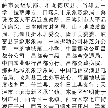
萨市委组织部、堆龙德庆县、当雄县中
学、拉萨师专、日喀则市景象形象局、桑
珠孜区人平易近查察院、日喀则市人平易
近病院、日喀则市财务局、山南地域质监
局、扎囊县折木居委会、隆子县委委、波
密县景象形象局、中国挪动公司林芝分公
司、林芝地域第二小学、中国挪动公司昌
都分公司、昌都会中级、昌都会交通局、
中国农业银行昌都分行、昌都会藏病院、
那曲地域景象形象局、中国电信双湖县电
信局、改则县卫生办事核心、阿里地域国
度税务局、普兰县、农行日土县支行；天
津市：滨海新区承平镇、东丽区华明街于
明庄村、西青区中北镇、西青区李七庄街
凌庄子村、西青区辛口镇水高庄村、津南