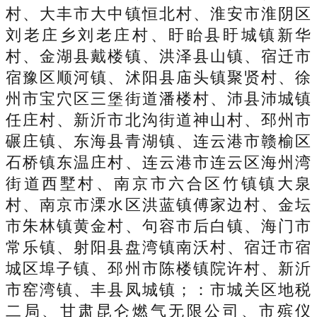
村、大丰市大中镇恒北村、淮安市淮阴区
刘老庄乡刘老庄村、盱眙县盱城镇新华
村、金湖县戴楼镇、洪泽县山镇、宿迁市
宿豫区顺河镇、沭阳县庙头镇聚贤村、徐
州市宝穴区三堡街道潘楼村、沛县沛城镇
任庄村、新沂市北沟街道神山村、邳州市
碾庄镇、东海县青湖镇、连云港市赣榆区
石桥镇东温庄村、连云港市连云区海州湾
街道西墅村、南京市六合区竹镇镇大泉
村、南京市溧水区洪蓝镇傅家边村、金坛
市朱林镇黄金村、句容市后白镇、海门市
常乐镇、射阳县盘湾镇南沃村、宿迁市宿
城区埠子镇、邳州市陈楼镇院许村、新沂
市窑湾镇、丰县凤城镇；：市城关区地税
二局、甘肃昆仑燃气无限公司、市殡仪