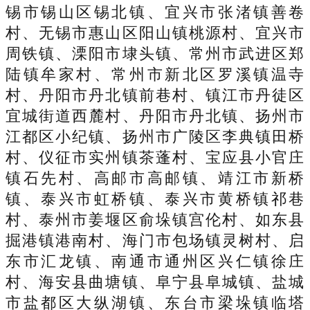
锡市锡山区锡北镇、宜兴市张渚镇善卷
村、无锡市惠山区阳山镇桃源村、宜兴市
周铁镇、溧阳市埭头镇、常州市武进区郑
陆镇牟家村、常州市新北区罗溪镇温寺
村、丹阳市丹北镇前巷村、镇江市丹徒区
宜城街道西麓村、丹阳市丹北镇、扬州市
江都区小纪镇、扬州市广陵区李典镇田桥
村、仪征市实州镇茶蓬村、宝应县小官庄
镇石先村、高邮市高邮镇、靖江市新桥
镇、泰兴市虹桥镇、泰兴市黄桥镇祁巷
村、泰州市姜堰区俞垛镇宫伦村、如东县
掘港镇港南村、海门市包场镇灵树村、启
东市汇龙镇、南通市通州区兴仁镇徐庄
村、海安县曲塘镇、阜宁县阜城镇、盐城
市盐都区大纵湖镇、东台市梁垛镇临塔