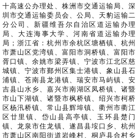
十高速公办理处、株洲市交通运输局、深
圳市交通运输委员会、公局、天豹运输二
分公司、新疆维吾尔自治区道运输办理
局、大连海事大学、河南省道运输办理
局；浙江省：杭州市余杭区塘栖镇、杭州
市萧山区党湾镇、富阳市洞桥镇、富阳市
胥口镇、余姚市梁弄镇、宁波市江北区慈
城镇、宁波市鄞州区集士港镇、象山县石
浦镇、苍南县龙港镇、瑞安市马屿镇、安
吉县山水乡、嘉兴市南湖区凤桥镇、诸暨
市山下湖镇、诸暨市枫桥镇、绍兴市柯桥
区杨汛桥镇、常山县辉埠镇、衢州市衢江
区廿里镇、岱山县高亭镇、玉环县楚门
镇、龙泉市住龙镇、遂昌县垵口乡、杭州
市萧山区南阳街道岩峰村、桐庐县合村乡