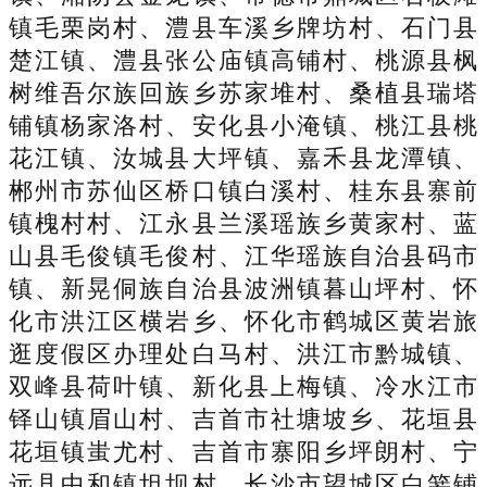
镇毛栗岗村、澧县车溪乡牌坊村、石门县
楚江镇、澧县张公庙镇高铺村、桃源县枫
树维吾尔族回族乡苏家堆村、桑植县瑞塔
铺镇杨家洛村、安化县小淹镇、桃江县桃
花江镇、汝城县大坪镇、嘉禾县龙潭镇、
郴州市苏仙区桥口镇白溪村、桂东县寨前
镇槐村村、江永县兰溪瑶族乡黄家村、蓝
山县毛俊镇毛俊村、江华瑶族自治县码市
镇、新晃侗族自治县波洲镇暮山坪村、怀
化市洪江区横岩乡、怀化市鹤城区黄岩旅
逛度假区办理处白马村、洪江市黔城镇、
双峰县荷叶镇、新化县上梅镇、冷水江市
铎山镇眉山村、吉首市社塘坡乡、花垣县
花垣镇蚩尤村、吉首市寨阳乡坪朗村、宁
远县中和镇坦坝村、长沙市望城区白箬铺