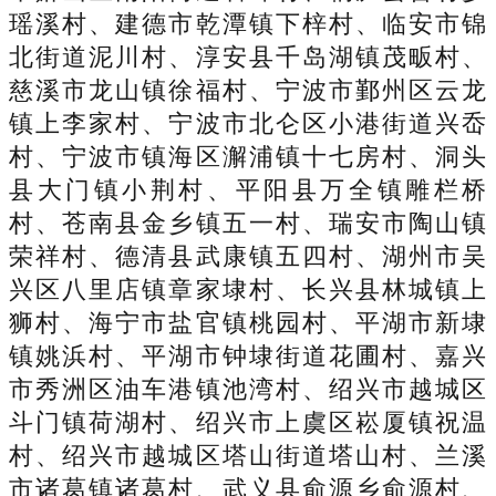
瑶溪村、建德市乾潭镇下梓村、临安市锦
北街道泥川村、淳安县千岛湖镇茂畈村、
慈溪市龙山镇徐福村、宁波市鄞州区云龙
镇上李家村、宁波市北仑区小港街道兴岙
村、宁波市镇海区澥浦镇十七房村、洞头
县大门镇小荆村、平阳县万全镇雕栏桥
村、苍南县金乡镇五一村、瑞安市陶山镇
荣祥村、德清县武康镇五四村、湖州市吴
兴区八里店镇章家埭村、长兴县林城镇上
狮村、海宁市盐官镇桃园村、平湖市新埭
镇姚浜村、平湖市钟埭街道花圃村、嘉兴
市秀洲区油车港镇池湾村、绍兴市越城区
斗门镇荷湖村、绍兴市上虞区崧厦镇祝温
村、绍兴市越城区塔山街道塔山村、兰溪
市诸葛镇诸葛村、武义县俞源乡俞源村、