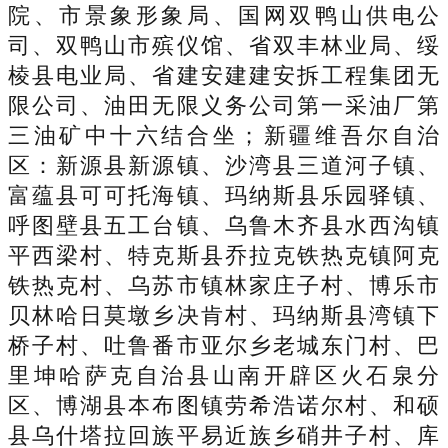
院、市景象形象局、国网双鸭山供电公
司、双鸭山市殡仪馆、省双丰林业局、绥
棱县电业局、省建安建建安拆工程集团无
限公司、油田无限义务公司第一采油厂第
三油矿中十六结合坐；新疆维吾尔自治
区：新源县新源镇、沙湾县三道河子镇、
富蕴县可可托海镇、玛纳斯县乐园驿镇、
呼图壁县五工台镇、乌鲁木齐县水西沟镇
平西梁村、特克斯县乔拉克铁热克镇阿克
铁热克村、乌苏市镇林家庄子村、博乐市
贝林哈日莫墩乡决肯村、玛纳斯县湾镇下
桥子村、吐鲁番市亚尔乡老城东门村、巴
里坤哈萨克自治县山南开辟区火石泉分
区、博湖县本布图镇劳希浩诺尔村、和硕
县乌什塔拉回族平易近族乡硝井子村、库