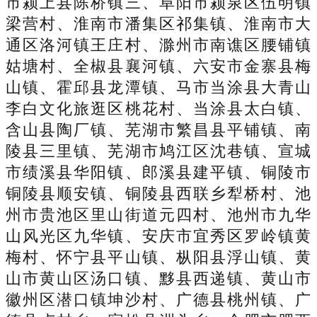
市颍上县陈桥镇三、阜阳市颍泉区伍明镇
梁营村、淮南市潘集区祁集镇、淮南市大
通区洛河镇王庄村、滁州市南谯区腰铺镇
姑塘村、全椒县襄河镇、六安市金寨县梅
山镇、霍邱县龙潭镇、马市当涂县大青山
李白文化旅逛区桃花村、当涂县太白镇、
含山县陶厂镇、芜湖市繁昌县平铺镇、南
陵县三里镇、芜湖市鸠江区沈巷镇、宣城
市绩溪县华阳镇、郎溪县建平镇、铜陵市
铜陵县顺安镇、铜陵县西联乡犁桥村、池
州市贵池区里山街道元四村、池州市九华
山风光区九华镇、安庆市宜秀区罗岭镇黄
梅村、怀宁县平山镇、枞阳县浮山镇、黄
山市黄山区汤口镇、黟县西递镇、黄山市
徽州区潜口镇坤沙村、广德县桃州镇、广