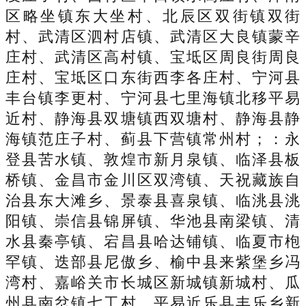
区略坐镇东大坐村、北辰区双街镇双街
村、武清区泗村店镇、武清区大良镇蒙辛
庄村、武清区高村镇、宝坻区周良街周良
庄村、宝坻区口东街西李各庄村、宁河县
丰台镇李更村、宁河县七里海镇北移平易
近村、静海县双塘镇西双塘村、静海县静
海镇范庄子村、蓟县下营镇常州村；：永
登县苦水镇、敦煌市新月泉镇、临泽县板
桥镇、金昌市金川区双湾镇、天祝藏族自
治县东大滩乡、景泰县喜泉镇、临洮县洮
阳镇、崇信县锦屏镇、华池县南梁镇、清
水县秦亭镇、宕昌县哈达铺镇、临夏市枹
罕镇、迭部县尼傲乡、榆中县来紫堡乡冯
湾村、嘉峪关市长城区新城镇新城村、瓜
州县南岔镇七工村、平易近乐县丰乐乡新