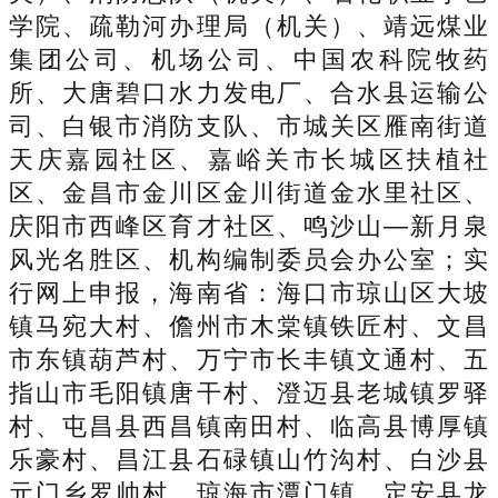
学院、疏勒河办理局（机关）、靖远煤业
集团公司、机场公司、中国农科院牧药
所、大唐碧口水力发电厂、合水县运输公
司、白银市消防支队、市城关区雁南街道
天庆嘉园社区、嘉峪关市长城区扶植社
区、金昌市金川区金川街道金水里社区、
庆阳市西峰区育才社区、鸣沙山—新月泉
风光名胜区、机构编制委员会办公室；实
行网上申报，海南省：海口市琼山区大坡
镇马宛大村、儋州市木棠镇铁匠村、文昌
市东镇葫芦村、万宁市长丰镇文通村、五
指山市毛阳镇唐干村、澄迈县老城镇罗驿
村、屯昌县西昌镇南田村、临高县博厚镇
乐豪村、昌江县石碌镇山竹沟村、白沙县
元门乡罗帅村、琼海市潭门镇、定安县龙