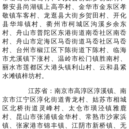
磐安县尚湖镇上高亭村、金华市金东区孝
敬镇车客村、龙逛县大街乡贺田村、开化
县华埠镇村、衢州市柯城区沟溪乡余东
村、舟山市普陀区东港街道南岙社区南岙
村、舟山市定海区马岙街道马岙社区马岙
村、台州市椒江区下陈街道下陈村、临海
市尤溪镇下涨村、温岭市松门镇胜南村、
丽水市莲都区大港头镇利山村、云和县紧
水滩镇梓坊村。
江苏省：南京市高淳区淳溪镇、南
京市江宁区淳化街道青龙村、姑苏市相城
区北桥街道灵峰村、太仓市璜泾镇雅鹿
村、昆山市张浦镇金华村、常熟市沙家浜
镇、张家港市锦丰镇、江阴市新桥镇、无