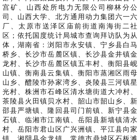
宫矿、山西处所电力无限公司柳林分公
司、山西大学、北方通用动力集团六一六
厂、太原市送泽区庙前街道南海街二社
区；依托国度统计局城市查询拜访队为从
体，湖南省：浏阳市永安镇、宁乡县白马
桥乡、长沙市岳麓区镇、长沙县金井镇金
龙村、长沙市岳麓区镇五丰村、衡阳县岘
山镇、衡南县云集镇、衡阳市蒸湘区雨母
山乡、醴陵市孙家湾乡、炎陵县三河镇星
光村、株洲市石峰区清水塘街道大冲村、
茶陵县火田镇贝水村、韶山市韶山乡、新
邵县严塘镇、隆回县司门前镇、新宁县金
石镇、临湘市江南镇、岳阳县新墙镇清水
村、岳阳市君山区广兴洲镇、平江县向家
镇、湘阴县金龙镇、常德市鼎城区石板滩