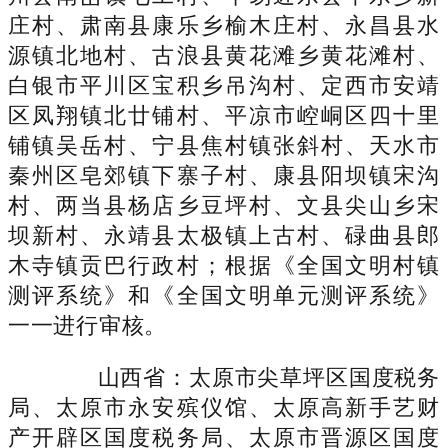
庄村、肃南县康乐乡榆木庄村、永昌县水
源镇北地村、古浪县黄花滩乡黄花滩村、
白银市平川区宝积乡吊沟村、定西市安靖
区凤翔镇北廿铺村、平凉市崆峒区四十里
铺镇吴岳村、宁县焦村镇张斜村、天水市
秦州区皂郊镇下寨子村、康县阳坝镇宋沟
村、两当县杨店乡豆坪村、文县尖山乡宋
坝新村、永靖县太极镇上古村、碌曲县郎
木寺镇贡巴行政村；根据《全国文明村镇
测评系统》和《全国文明单元测评系统》
一一进行审核。
山西省：太原市尖草坪区国度税务
局、太原市永安殡仪馆、太原高新手艺财
产开辟区国度税务局、太原市晋源区国度