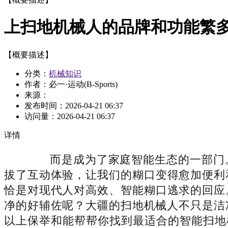
上扫地机械人的品牌和功能繁
【概要描述】
分类：
机械知识
作者：必一·运动(B-Sports)
来源：
发布时间：
2026-04-21 06:37
访问量：
2026-04-21 06:37
详情
而是成为了家庭智能生态的一部门。
拔了互动体验，让我们的糊口变得愈加便利
恰是对现代人对高效、智能糊口逃求的回应
净的好辅佐呢？大疆的扫地机械人不只是洁净
以上保举和能帮帮你找到最适合的智能扫地