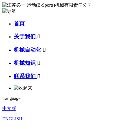
首页
关于我们

机械自动化

机械知识

联系我们

Language
中文版
ENGLISH