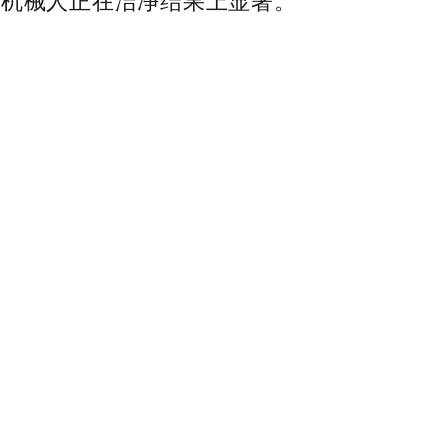
地机械人正在洁净结果上显著。