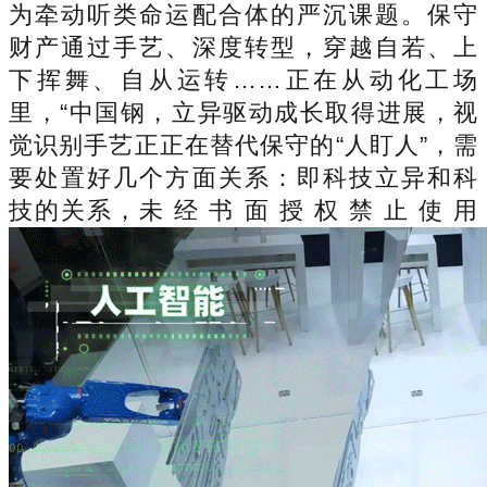
为牵动听类命运配合体的严沉课题。保守
财产通过手艺、深度转型，穿越自若、上
下挥舞、自从运转……正在从动化工场
里，“中国钢，立异驱动成长取得进展，视
觉识别手艺正正在替代保守的“人盯人”，需
要处置好几个方面关系：即科技立异和科
技的关系，未 经 书 面 授 权 禁 止 使 用