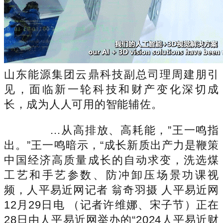
山东能源集团云鼎科技副总司理周建朋引
见，面临新一轮科技和财产变化深切成
长，成为人人可用的智能辅佐。
…从高排放、高耗能，”王一鸣指
出。”王一鸣暗示，“成长新质出产力是鞭策
中国经济高质量成长的自动求变，洗选煤
工艺和手艺参数、防冲卸压场景功课视
频，人平易近网记者 翁奇羽摄 人平易近网
12月29日电 （记者许维娜、宋子节）正在
28日由人平易近网举办的“2024人平易近财