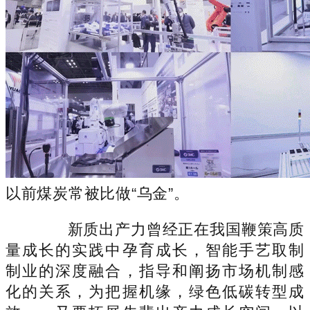
以前煤炭常被比做“乌金”。
新质出产力曾经正在我国鞭策高质
量成长的实践中孕育成长，智能手艺取制
制业的深度融合，指导和阐扬市场机制感
化的关系，为把握机缘，绿色低碳转型成