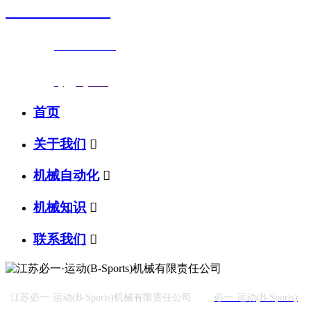
0523-87590811
联系电话：
0523-87590811
传真号码：0523-87686463
邮箱地址：
nj@jsnj.com
首页
关于我们

机械自动化

机械知识

联系我们

江苏必一·运动(B-Sports)机械有限责任公司
必一·运动(B-Sports)