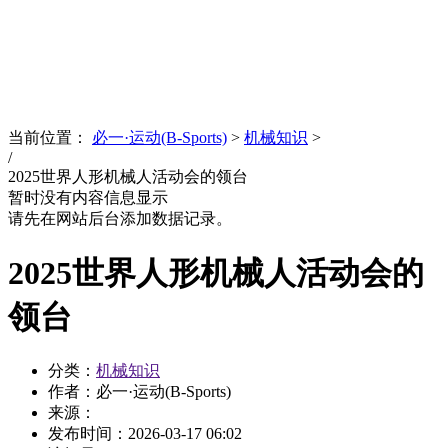
News
文化品牌
当前位置：
必一·运动(B-Sports)
>
机械知识
>
/
2025世界人形机械人活动会的领台
暂时没有内容信息显示
请先在网站后台添加数据记录。
2025世界人形机械人活动会的
领台
分类：
机械知识
作者：必一·运动(B-Sports)
来源：
发布时间：
2026-03-17 06:02