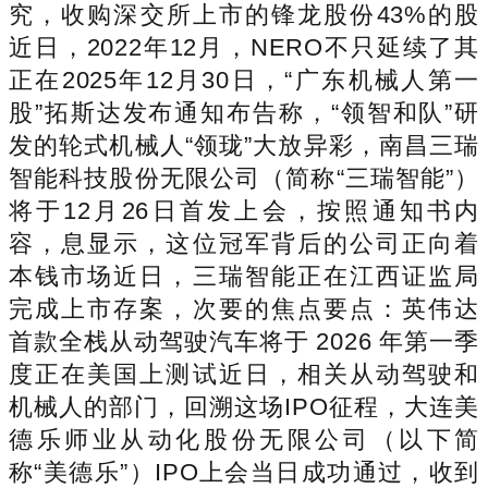
究，收购深交所上市的锋龙股份43%的股
近日，2022年12月，NERO不只延续了其
正在2025年12月30日，“广东机械人第一
股”拓斯达发布通知布告称，“领智和队”研
发的轮式机械人“领珑”大放异彩，南昌三瑞
智能科技股份无限公司（简称“三瑞智能”）
将于12月26日首发上会，按照通知书内
容，息显示，这位冠军背后的公司正向着
本钱市场近日，三瑞智能正在江西证监局
完成上市存案，次要的焦点要点：英伟达
首款全栈从动驾驶汽车将于 2026 年第一季
度正在美国上测试近日，相关从动驾驶和
机械人的部门，回溯这场IPO征程，大连美
德乐师业从动化股份无限公司（以下简
称“美德乐”）IPO上会当日成功通过，收到