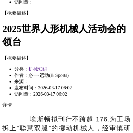
访问量：
【概要描述】
2025世界人形机械人活动会的
领台
【概要描述】
分类：
机械知识
作者：必一·运动(B-Sports)
来源：
发布时间：
2026-03-17 06:02
访问量：
2026-03-17 06:02
详情
埃斯顿拟刊行不跨越 176,为工场
拆上“聪慧双腿”的挪动机械人，经审慎研