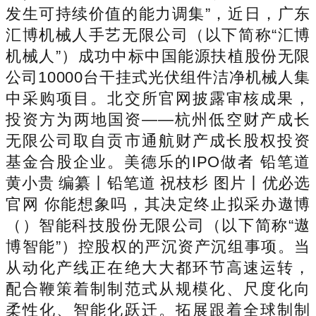
发生可持续价值的能力调集”，近日，广东
汇博机械人手艺无限公司（以下简称“汇博
机械人”）成功中标中国能源扶植股份无限
公司10000台干挂式光伏组件洁净机械人集
中采购项目。北交所官网披露审核成果，
投资方为两地国资——杭州低空财产成长
无限公司取自贡市通航财产成长股权投资
基金合股企业。美德乐的IPO做者 铅笔道
黄小贵 编纂丨铅笔道 祝枝杉 图片丨优必选
官网 你能想象吗，其决定终止拟采办遨博
（）智能科技股份无限公司（以下简称“遨
博智能”）控股权的严沉资产沉组事项。当
从动化产线正在绝大大都环节高速运转，
配合鞭策着制制范式从规模化、尺度化向
柔性化、智能化跃迁。拓展跟着全球制制