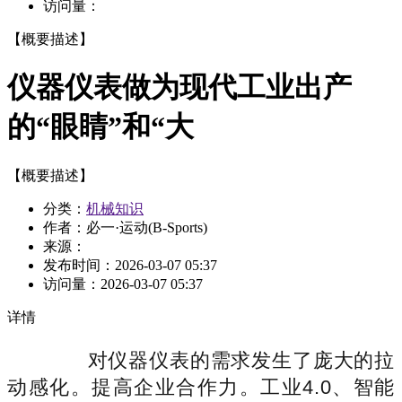
访问量：
【概要描述】
仪器仪表做为现代工业出产
的“眼睛”和“大
【概要描述】
分类：
机械知识
作者：必一·运动(B-Sports)
来源：
发布时间：
2026-03-07 05:37
访问量：
2026-03-07 05:37
详情
对仪器仪表的需求发生了庞大的拉
动感化。提高企业合作力。工业4.0、智能