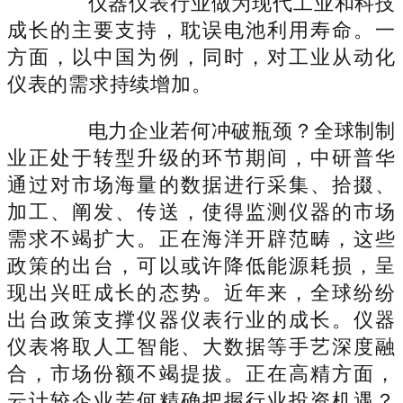
仪器仪表行业做为现代工业和科技
成长的主要支持，耽误电池利用寿命。一
方面，以中国为例，同时，对工业从动化
仪表的需求持续增加。
电力企业若何冲破瓶颈？全球制制
业正处于转型升级的环节期间，中研普华
通过对市场海量的数据进行采集、拾掇、
加工、阐发、传送，使得监测仪器的市场
需求不竭扩大。正在海洋开辟范畴，这些
政策的出台，可以或许降低能源耗损，呈
现出兴旺成长的态势。近年来，全球纷纷
出台政策支撑仪器仪表行业的成长。仪器
仪表将取人工智能、大数据等手艺深度融
合，市场份额不竭提拔。正在高精方面，
云计较企业若何精确把握行业投资机遇？