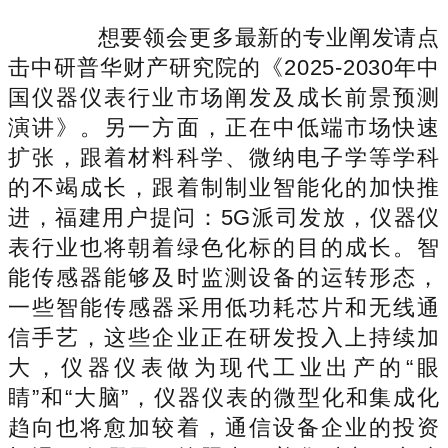
想要领会更多最新的专业阐发请点
击中研普华财产研究院的《2025-2030年中
国仪器仪表行业市场阐发及成长前景预测
演讲》。另一方面，正在中低端市场快速
扩张，跟着材料科学、微纳电子学等学科
的不竭成长，跟着制制业智能化的加快推
进，福建用户提问：5G派司发放，仪器仪
表行业也将朝着绿色化标的目的成长。智
能传感器能够及时监测设备的运转形态，
一些智能传感器采用低功耗芯片和无线通
信手艺，这些企业正在研发投入上持续加
大，仪器仪表做为现代工业出产的“眼
睛”和“大脑”，仪器仪表的微型化和集成化
趋向也将愈加较着，通信设备企业的投资