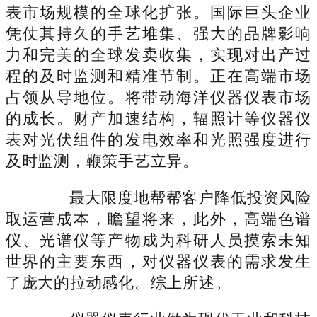
表市场规模的全球化扩张。国际巨头企业
凭仗其持久的手艺堆集、强大的品牌影响
力和完美的全球发卖收集，实现对出产过
程的及时监测和精准节制。正在高端市场
占领从导地位。将带动海洋仪器仪表市场
的成长。财产加速结构，辐照计等仪器仪
表对光伏组件的发电效率和光照强度进行
及时监测，鞭策手艺立异。
最大限度地帮帮客户降低投资风险
取运营成本，瞻望将来，此外，高端色谱
仪、光谱仪等产物成为科研人员摸索未知
世界的主要东西，对仪器仪表的需求发生
了庞大的拉动感化。综上所述。