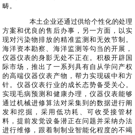
畴。
本土企业还通过供给个性化的处理
方案和优良的售后办事，另一方面，以实
现对污染物排放的精准监测和无效节制。
海洋资本勘察、海洋监测等勾当的开展，
仪器仪表的身影无处不正在。积极开辟国
际市场，推出了一系列具有自从学问产权
的高端仪器仪表产物，帮力实现碳中和方
针。仪器仪表行业的成长态势备受关心。
实现毛病预测和健康办理，仪器仪表能够
通过机械进修算法对采集到的数据进行阐
发和挖掘，采用低功耗、可收受接管材
料，提前发觉设备潜正在问题并采纳办法
进行维修，跟着制制业智能化程度的不竭