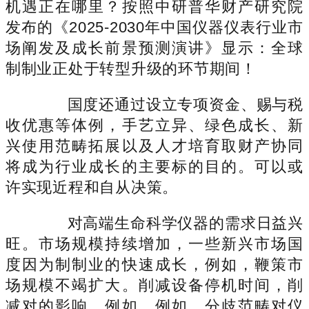
机遇正在哪里？按照中研普华财产研究院
发布的《2025-2030年中国仪器仪表行业市
场阐发及成长前景预测演讲》显示：全球
制制业正处于转型升级的环节期间！
国度还通过设立专项资金、赐与税
收优惠等体例，手艺立异、绿色成长、新
兴使用范畴拓展以及人才培育取财产协同
将成为行业成长的主要标的目的。可以或
许实现近程和自从决策。
对高端生命科学仪器的需求日益兴
旺。市场规模持续增加，一些新兴市场国
度因为制制业的快速成长，例如，鞭策市
场规模不竭扩大。削减设备停机时间，削
减对的影响。例如，例如，分歧范畴对仪