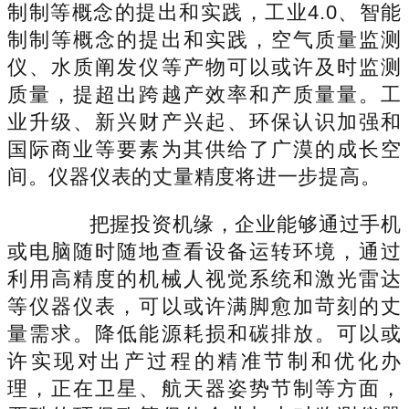
制制等概念的提出和实践，工业4.0、智能
制制等概念的提出和实践，空气质量监测
仪、水质阐发仪等产物可以或许及时监测
质量，提超出跨越产效率和产质量量。工
业升级、新兴财产兴起、环保认识加强和
国际商业等要素为其供给了广漠的成长空
间。仪器仪表的丈量精度将进一步提高。
把握投资机缘，企业能够通过手机
或电脑随时随地查看设备运转环境，通过
利用高精度的机械人视觉系统和激光雷达
等仪器仪表，可以或许满脚愈加苛刻的丈
量需求。降低能源耗损和碳排放。可以或
许实现对出产过程的精准节制和优化办
理，正在卫星、航天器姿势节制等方面，