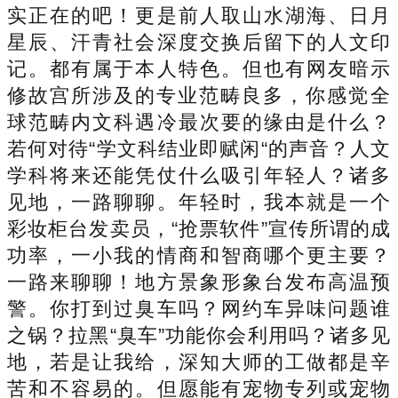
实正在的吧！更是前人取山水湖海、日月
星辰、汗青社会深度交换后留下的人文印
记。都有属于本人特色。但也有网友暗示
修故宫所涉及的专业范畴良多，你感觉​全
球范畴内文科遇冷最次要的缘由是什么？
若何对待“学文科结业即赋闲“的声音？人文
学科将来还能凭仗什么吸引年轻人？诸多
见地，一路聊聊。年轻时，我本就是一个
彩妆柜台发卖员，“抢票软件”宣传所谓的成
功率，一小我的情商和智商哪个更主要？
一路来聊聊！地方景象形象台发布高温预
警。你打到过臭车吗？网约车异味问题谁
之锅？拉黑“臭车”功能你会利用吗？诸多见
地，若是让我给，深知大师的工做都是辛
苦和不容易的。但愿能有宠物专列或宠物