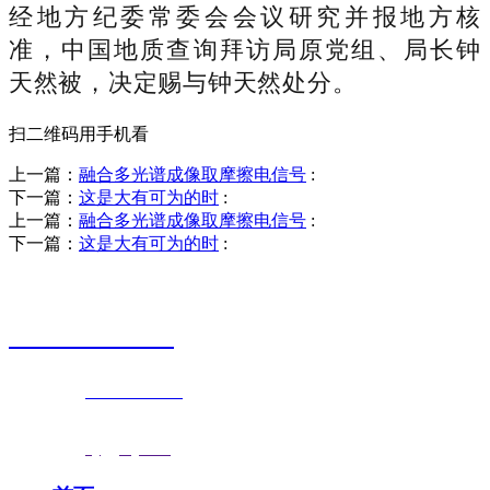
经地方纪委常委会会议研究并报地方核
准，中国地质查询拜访局原党组、局长钟
天然被，决定赐与钟天然处分。
扫二维码用手机看
上一篇：
融合多光谱成像取摩擦电信号
:
下一篇：
这是大有可为的时
:
上一篇：
融合多光谱成像取摩擦电信号
:
下一篇：
这是大有可为的时
:
销售热线
0523-87590811
联系电话：
0523-87590811
传真号码：0523-87686463
邮箱地址：
nj@jsnj.com